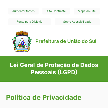
Seção
Ir
Aumentar fontes
Alto Contraste
Mapa do Site
de
para
Fonte para Dislexia
Sobre Acessibilidade
o
atalhos
conteúdo
e
[alt+1]
links
Prefeitura de União do Sul
Ir
de
para
acessibilidade
o
Lei Geral de Proteção de Dados
menu
Pessoais (LGPD)
[alt+2]
Ir
para
a
Política de Privacidade
busca