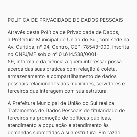
[alt+3]
Ir
POLÍTICA DE PRIVACIDADE DE DADOS PESSOAIS
para
o
Através desta Política de Privacidade de Dados,
rodapé
a Prefeitura Municipal de União do Sul, com sede na
Av. Curitiba, n° 94, Centro, CEP: 78543-000, inscrita
[alt+4]
no CNPJ/MF sob o nº 01.614.538/0001-
59, informa e dá ciência a quem interessar possa
acerca das suas práticas com relação à coleta,
armazenamento e compartilhamento de dados
pessoais relacionados aos munícipes, servidores e
terceiros que interagem com sua estrutura.
A Prefeitura Municipal de União do Sul realiza
Tratamentos de Dados Pessoais de titularidade de
terceiros na promoção de políticas públicas,
atendimento a população e atendimento às
demandas submetidas à sua estrutura. Em razão