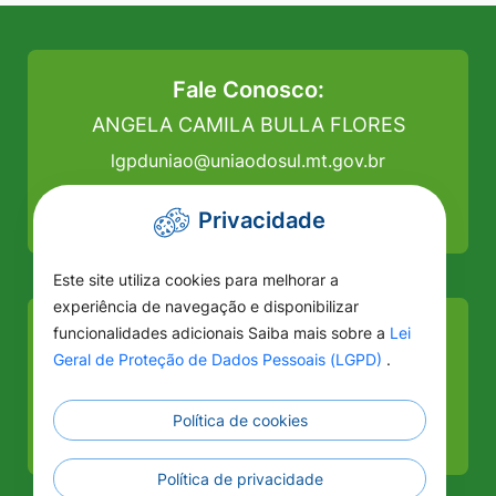
Fale Conosco:
ANGELA CAMILA BULLA FLORES
lgpduniao@uniaodosul.mt.gov.br
(66)99292-4787
Privacidade
Este site utiliza cookies para melhorar a
experiência de navegação e disponibilizar
funcionalidades adicionais Saiba mais sobre a
Lei
Como chegar
Geral de Proteção de Dados Pessoais (LGPD)
.
Prefeitura de União do Sul
Av. Curitiba, nº 94, Centro, CEP: 78.543-000
Política de cookies
União do Sul/MT
Política de privacidade